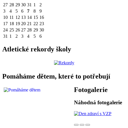
27
28
29
30
31
1
2
3
4
5
6
7
8
9
10
11
12
13
14
15
16
17
18
19
20
21
22
23
24
25
26
27
28
29
30
31
1
2
3
4
5
6
Atletické rekordy školy
Pomáháme dětem, které to potřebují
Fotogalerie
Náhodná fotogalerie