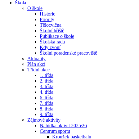
Škola
O škole
Historie
Priority
Tělocvična
Školní hřiště
Publikace o škole
Školská rada
Kdy zvoní
Školní poradenské pracoviště
Aktuality
Plán akcí
Třídní akce
1. třída
2. třída
3. třída
4. třída
6. třída
7. třída
8. třída
9. třída
Zájmové aktivity
Nabídka aktivit 2025⁄26
Centrum sportu
Kroužek basketbalu