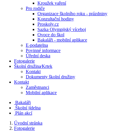
Kroužek vaření
Pro rodiče
Organizace školního roku - prázdniny
Konzultační hodiny
Proskoly.cz
Sazka Olympijský víceboj
Ovoce do škol
Bakaláři - mobilní aplikace
E-podatelna
Povinné informace
Úřední deska
Fotogalerie
Školní družina⁄Krtek
Kontakt
Dokumenty školní družiny
Kontakt
Zaměstnanci
Mobilní aplikace
Bakaláři
Školní jídelna
Plán akcí
Úvodní stránka
Fotogalerie