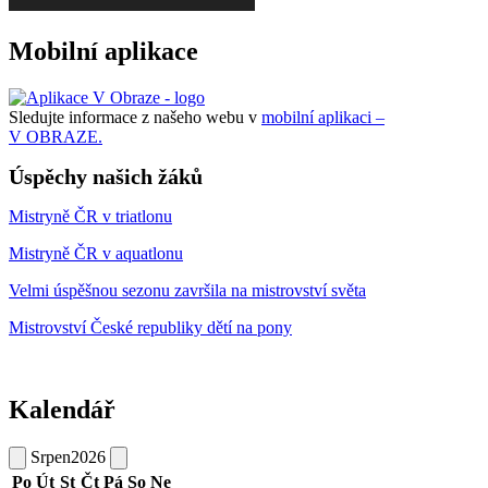
Mobilní aplikace
Sledujte informace z našeho webu v
mobilní aplikaci –
V OBRAZE.
Úspěchy našich žáků
Mistryně ČR v triatlonu
Mistryně ČR v aquatlonu
Velmi úspěšnou sezonu završila na mistrovství světa
Mistrovství České republiky dětí na pony
Kalendář
Srpen
2026
Po
Út
St
Čt
Pá
So
Ne