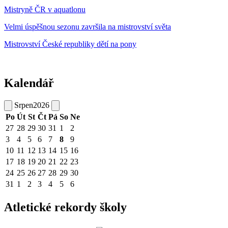
Mistryně ČR v aquatlonu
Velmi úspěšnou sezonu završila na mistrovství světa
Mistrovství České republiky dětí na pony
Kalendář
Srpen
2026
Po
Út
St
Čt
Pá
So
Ne
27
28
29
30
31
1
2
3
4
5
6
7
8
9
10
11
12
13
14
15
16
17
18
19
20
21
22
23
24
25
26
27
28
29
30
31
1
2
3
4
5
6
Atletické rekordy školy