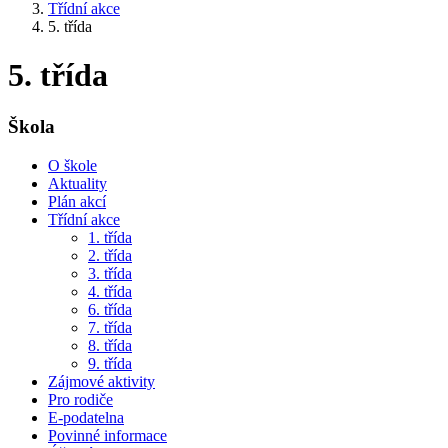
Třídní akce
5. třída
5. třída
Škola
O škole
Aktuality
Plán akcí
Třídní akce
1. třída
2. třída
3. třída
4. třída
6. třída
7. třída
8. třída
9. třída
Zájmové aktivity
Pro rodiče
E-podatelna
Povinné informace