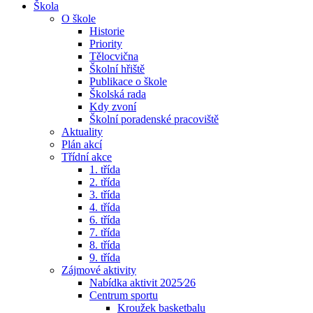
Škola
O škole
Historie
Priority
Tělocvična
Školní hřiště
Publikace o škole
Školská rada
Kdy zvoní
Školní poradenské pracoviště
Aktuality
Plán akcí
Třídní akce
1. třída
2. třída
3. třída
4. třída
6. třída
7. třída
8. třída
9. třída
Zájmové aktivity
Nabídka aktivit 2025⁄26
Centrum sportu
Kroužek basketbalu