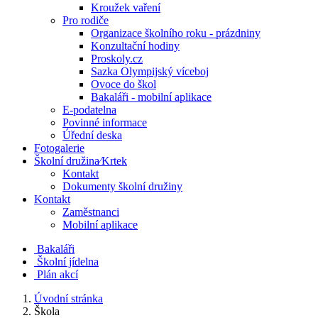
Kroužek vaření
Pro rodiče
Organizace školního roku - prázdniny
Konzultační hodiny
Proskoly.cz
Sazka Olympijský víceboj
Ovoce do škol
Bakaláři - mobilní aplikace
E-podatelna
Povinné informace
Úřední deska
Fotogalerie
Školní družina⁄Krtek
Kontakt
Dokumenty školní družiny
Kontakt
Zaměstnanci
Mobilní aplikace
Bakaláři
Školní jídelna
Plán akcí
Úvodní stránka
Škola