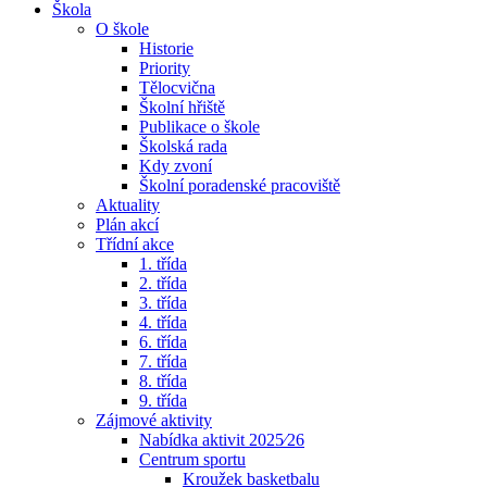
Škola
O škole
Historie
Priority
Tělocvična
Školní hřiště
Publikace o škole
Školská rada
Kdy zvoní
Školní poradenské pracoviště
Aktuality
Plán akcí
Třídní akce
1. třída
2. třída
3. třída
4. třída
6. třída
7. třída
8. třída
9. třída
Zájmové aktivity
Nabídka aktivit 2025⁄26
Centrum sportu
Kroužek basketbalu