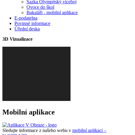
Sazka Olympijský víceboj
Ovoce do škol
Bakaláři - mobilní aplikace
E-podatelna
Povinné informace
Úřední deska
3D Vizualizace
Mobilní aplikace
Sledujte informace z našeho webu v
mobilní aplikaci –