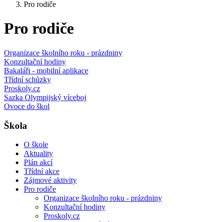
Pro rodiče
Pro rodiče
Organizace školního roku - prázdniny
Konzultační hodiny
Bakaláři - mobilní aplikace
Třídní schůzky
Proskoly.cz
Sazka Olympijský víceboj
Ovoce do škol
Škola
O škole
Aktuality
Plán akcí
Třídní akce
Zájmové aktivity
Pro rodiče
Organizace školního roku - prázdniny
Konzultační hodiny
Proskoly.cz