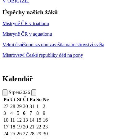
V OBRAZE.
Úspěchy našich žáků
Mistryně ČR v triatlonu
Mistryně ČR v aquatlonu
Velmi úspěšnou sezonu završila na mistrovství světa
Mistrovství České republiky dětí na pony
Kalendář
Srpen
2026
Po
Út
St
Čt
Pá
So
Ne
27
28
29
30
31
1
2
3
4
5
6
7
8
9
10
11
12
13
14
15
16
17
18
19
20
21
22
23
24
25
26
27
28
29
30