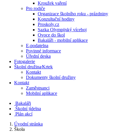
Kroužek vaření
Pro rodiče
Organizace školního roku - prázdniny
Konzultační hodiny
Proskoly.cz
Sazka Olympijský víceboj
Ovoce do škol
Bakaláři - mobilní aplikace
E-podatelna
Povinné informace
Úřední deska
Fotogalerie
Školní družina⁄Krtek
Kontakt
Dokumenty školní družiny
Kontakt
Zaměstnanci
Mobilní aplikace
Bakaláři
Školní jídelna
Plán akcí
Úvodní stránka
Škola