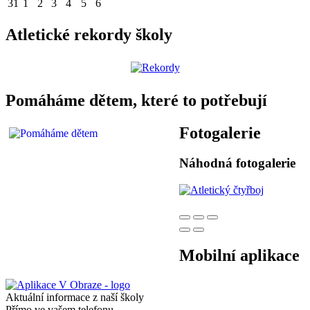
31
1
2
3
4
5
6
Atletické rekordy školy
Pomáháme dětem, které to potřebují
Fotogalerie
Náhodná fotogalerie
Mobilní aplikace
Aktuální informace z naší školy
Přímo ve vašem telefonu