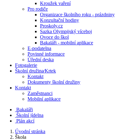
Kroužek vaření
Pro rodiče
Organizace školního roku - prázdniny
Konzultační hodiny
Proskoly.cz
Sazka Olympijský víceboj
Ovoce do škol
Bakaláři - mobilní aplikace
E-podatelna
Povinné informace
Úřední deska
Fotogalerie
Školní družina⁄Krtek
Kontakt
Dokumenty školní družiny
Kontakt
Zaměstnanci
Mobilní aplikace
Bakaláři
Školní jídelna
Plán akcí
Úvodní stránka
Škola