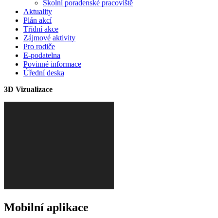
Školní poradenské pracoviště
Aktuality
Plán akcí
Třídní akce
Zájmové aktivity
Pro rodiče
E-podatelna
Povinné informace
Úřední deska
3D Vizualizace
Mobilní aplikace