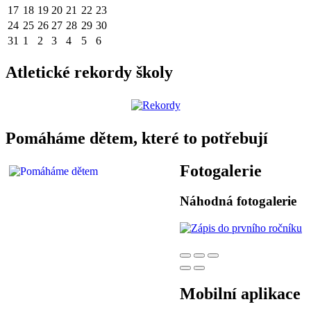
17
18
19
20
21
22
23
24
25
26
27
28
29
30
31
1
2
3
4
5
6
Atletické rekordy školy
Pomáháme dětem, které to potřebují
Fotogalerie
Náhodná fotogalerie
Mobilní aplikace