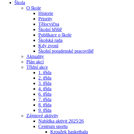
Škola
O škole
Historie
Priority
Tělocvična
Školní hřiště
Publikace o škole
Školská rada
Kdy zvoní
Školní poradenské pracoviště
Aktuality
Plán akcí
Třídní akce
1. třída
2. třída
3. třída
4. třída
6. třída
7. třída
8. třída
9. třída
Zájmové aktivity
Nabídka aktivit 2025⁄26
Centrum sportu
Kroužek basketbalu