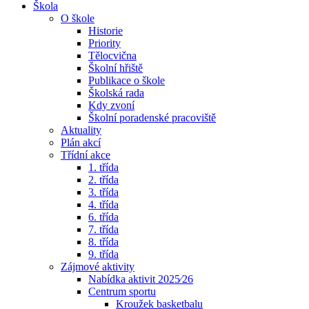
Škola
O škole
Historie
Priority
Tělocvična
Školní hřiště
Publikace o škole
Školská rada
Kdy zvoní
Školní poradenské pracoviště
Aktuality
Plán akcí
Třídní akce
1. třída
2. třída
3. třída
4. třída
6. třída
7. třída
8. třída
9. třída
Zájmové aktivity
Nabídka aktivit 2025⁄26
Centrum sportu
Kroužek basketbalu