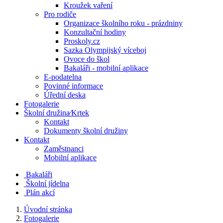
Kroužek vaření
Pro rodiče
Organizace školního roku - prázdniny
Konzultační hodiny
Proskoly.cz
Sazka Olympijský víceboj
Ovoce do škol
Bakaláři - mobilní aplikace
E-podatelna
Povinné informace
Úřední deska
Fotogalerie
Školní družina⁄Krtek
Kontakt
Dokumenty školní družiny
Kontakt
Zaměstnanci
Mobilní aplikace
Bakaláři
Školní jídelna
Plán akcí
Úvodní stránka
Fotogalerie