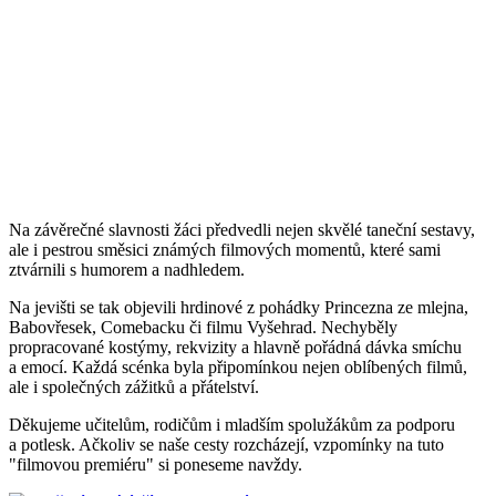
Na závěrečné slavnosti žáci předvedli nejen skvělé taneční sestavy,
ale i pestrou směsici známých filmových momentů, které sami
ztvárnili s humorem a nadhledem.
Na jevišti se tak objevili hrdinové z pohádky Princezna ze mlejna,
Babovřesek, Comebacku či filmu Vyšehrad. Nechyběly
propracované kostýmy, rekvizity a hlavně pořádná dávka smíchu
a emocí. Každá scénka byla připomínkou nejen oblíbených filmů,
ale i společných zážitků a přátelství.
Děkujeme učitelům, rodičům i mladším spolužákům za podporu
a potlesk. Ačkoliv se naše cesty rozcházejí, vzpomínky na tuto
"filmovou premiéru" si poneseme navždy.