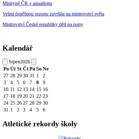
Mistryně ČR v aquatlonu
Velmi úspěšnou sezonu završila na mistrovství světa
Mistrovství České republiky dětí na pony
Kalendář
Srpen
2026
Po
Út
St
Čt
Pá
So
Ne
27
28
29
30
31
1
2
3
4
5
6
7
8
9
10
11
12
13
14
15
16
17
18
19
20
21
22
23
24
25
26
27
28
29
30
31
1
2
3
4
5
6
Atletické rekordy školy