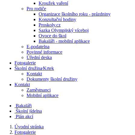
Kroužek vaření
Pro rodiče
Organizace školního roku - prázdniny
Konzultační hodiny
Proskoly.cz
Sazka Olympijský víceboj
Ovoce do škol
Bakaláři - mobilní aplikace
E-podatelna
Povinné informace
Úřední deska
Fotogalerie
Školní družina⁄Krtek
Kontakt
Dokumenty školní družiny
Kontakt
Zaměstnanci
Mobilní aplikace
Bakaláři
Školní jídelna
Plán akcí
Úvodní stránka
Fotogalerie