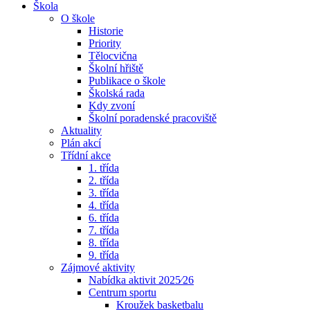
Škola
O škole
Historie
Priority
Tělocvična
Školní hřiště
Publikace o škole
Školská rada
Kdy zvoní
Školní poradenské pracoviště
Aktuality
Plán akcí
Třídní akce
1. třída
2. třída
3. třída
4. třída
6. třída
7. třída
8. třída
9. třída
Zájmové aktivity
Nabídka aktivit 2025⁄26
Centrum sportu
Kroužek basketbalu