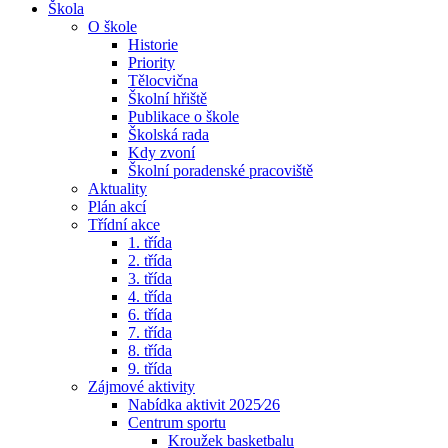
Škola
O škole
Historie
Priority
Tělocvična
Školní hřiště
Publikace o škole
Školská rada
Kdy zvoní
Školní poradenské pracoviště
Aktuality
Plán akcí
Třídní akce
1. třída
2. třída
3. třída
4. třída
6. třída
7. třída
8. třída
9. třída
Zájmové aktivity
Nabídka aktivit 2025⁄26
Centrum sportu
Kroužek basketbalu