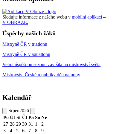
Sledujte informace z našeho webu v
mobilní aplikaci –
V OBRAZE.
Úspěchy našich žáků
Mistryně ČR v triatlonu
Mistryně ČR v aquatlonu
Velmi úspěšnou sezonu završila na mistrovství světa
Mistrovství České republiky dětí na pony
Kalendář
Srpen
2026
Po
Út
St
Čt
Pá
So
Ne
27
28
29
30
31
1
2
3
4
5
6
7
8
9