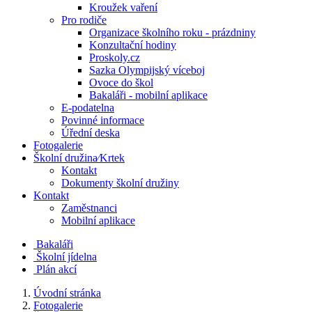
Kroužek vaření
Pro rodiče
Organizace školního roku - prázdniny
Konzultační hodiny
Proskoly.cz
Sazka Olympijský víceboj
Ovoce do škol
Bakaláři - mobilní aplikace
E-podatelna
Povinné informace
Úřední deska
Fotogalerie
Školní družina⁄Krtek
Kontakt
Dokumenty školní družiny
Kontakt
Zaměstnanci
Mobilní aplikace
Bakaláři
Školní jídelna
Plán akcí
Úvodní stránka
Fotogalerie