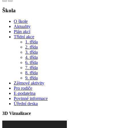
Škola
O škole
Aktuality
Plán akcí
Třídní akce
1. třída
2. třída
3. třída
4. třída
6. třída
7. třída
8. třída
9. třída
Zájmové aktivity
Pro rodiče
E-podatelna
Povinné informace
Úřední deska
3D Vizualizace