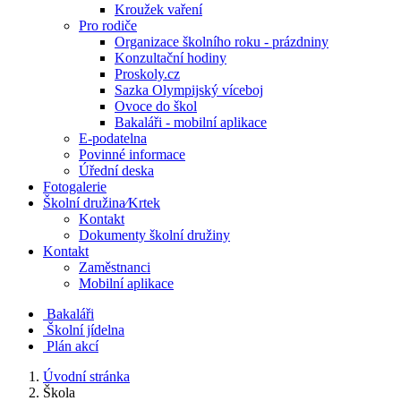
Kroužek vaření
Pro rodiče
Organizace školního roku - prázdniny
Konzultační hodiny
Proskoly.cz
Sazka Olympijský víceboj
Ovoce do škol
Bakaláři - mobilní aplikace
E-podatelna
Povinné informace
Úřední deska
Fotogalerie
Školní družina⁄Krtek
Kontakt
Dokumenty školní družiny
Kontakt
Zaměstnanci
Mobilní aplikace
Bakaláři
Školní jídelna
Plán akcí
Úvodní stránka
Škola