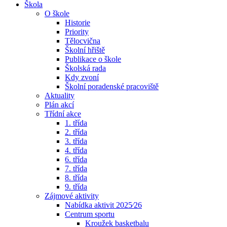
Škola
O škole
Historie
Priority
Tělocvična
Školní hřiště
Publikace o škole
Školská rada
Kdy zvoní
Školní poradenské pracoviště
Aktuality
Plán akcí
Třídní akce
1. třída
2. třída
3. třída
4. třída
6. třída
7. třída
8. třída
9. třída
Zájmové aktivity
Nabídka aktivit 2025⁄26
Centrum sportu
Kroužek basketbalu