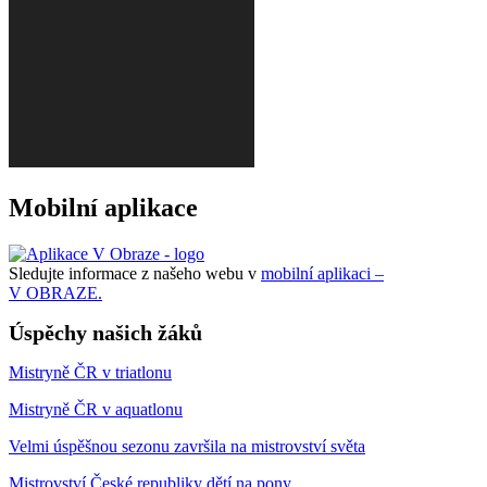
Mobilní aplikace
Sledujte informace z našeho webu v
mobilní aplikaci –
V OBRAZE.
Úspěchy našich žáků
Mistryně ČR v triatlonu
Mistryně ČR v aquatlonu
Velmi úspěšnou sezonu završila na mistrovství světa
Mistrovství České republiky dětí na pony