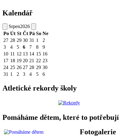
Kalendář
Srpen
2026
Po
Út
St
Čt
Pá
So
Ne
27
28
29
30
31
1
2
3
4
5
6
7
8
9
10
11
12
13
14
15
16
17
18
19
20
21
22
23
24
25
26
27
28
29
30
31
1
2
3
4
5
6
Atletické rekordy školy
Pomáháme dětem, které to potřebují
Fotogalerie