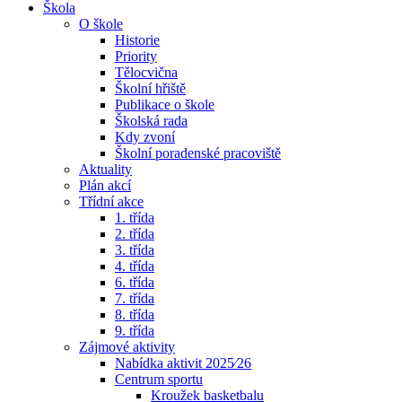
Škola
O škole
Historie
Priority
Tělocvična
Školní hřiště
Publikace o škole
Školská rada
Kdy zvoní
Školní poradenské pracoviště
Aktuality
Plán akcí
Třídní akce
1. třída
2. třída
3. třída
4. třída
6. třída
7. třída
8. třída
9. třída
Zájmové aktivity
Nabídka aktivit 2025⁄26
Centrum sportu
Kroužek basketbalu