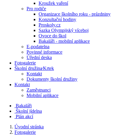
Kroužek vaření
Pro rodiče
Organizace školního roku - prázdniny
Konzultační hodiny
Proskoly.cz
Sazka Olympijský víceboj
Ovoce do škol
Bakaláři - mobilní aplikace
E-podatelna
Povinné informace
Úřední deska
Fotogalerie
Školní družina⁄Krtek
Kontakt
Dokumenty školní družiny
Kontakt
Zaměstnanci
Mobilní aplikace
Bakaláři
Školní jídelna
Plán akcí
Úvodní stránka
Fotogalerie