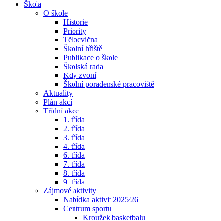
Škola
O škole
Historie
Priority
Tělocvična
Školní hřiště
Publikace o škole
Školská rada
Kdy zvoní
Školní poradenské pracoviště
Aktuality
Plán akcí
Třídní akce
1. třída
2. třída
3. třída
4. třída
6. třída
7. třída
8. třída
9. třída
Zájmové aktivity
Nabídka aktivit 2025⁄26
Centrum sportu
Kroužek basketbalu