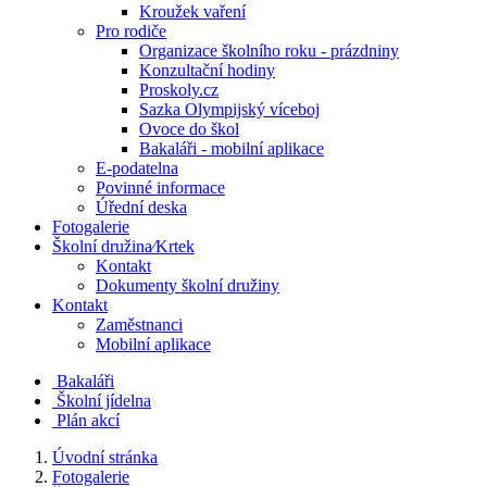
Kroužek vaření
Pro rodiče
Organizace školního roku - prázdniny
Konzultační hodiny
Proskoly.cz
Sazka Olympijský víceboj
Ovoce do škol
Bakaláři - mobilní aplikace
E-podatelna
Povinné informace
Úřední deska
Fotogalerie
Školní družina⁄Krtek
Kontakt
Dokumenty školní družiny
Kontakt
Zaměstnanci
Mobilní aplikace
Bakaláři
Školní jídelna
Plán akcí
Úvodní stránka
Fotogalerie