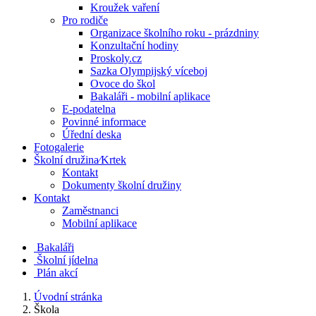
Kroužek vaření
Pro rodiče
Organizace školního roku - prázdniny
Konzultační hodiny
Proskoly.cz
Sazka Olympijský víceboj
Ovoce do škol
Bakaláři - mobilní aplikace
E-podatelna
Povinné informace
Úřední deska
Fotogalerie
Školní družina⁄Krtek
Kontakt
Dokumenty školní družiny
Kontakt
Zaměstnanci
Mobilní aplikace
Bakaláři
Školní jídelna
Plán akcí
Úvodní stránka
Škola