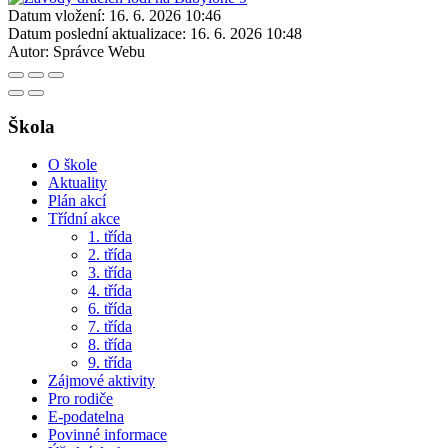
Datum vložení:
16. 6. 2026 10:46
Datum poslední aktualizace:
16. 6. 2026 10:48
Autor:
Správce Webu
Škola
O škole
Aktuality
Plán akcí
Třídní akce
1. třída
2. třída
3. třída
4. třída
6. třída
7. třída
8. třída
9. třída
Zájmové aktivity
Pro rodiče
E-podatelna
Povinné informace