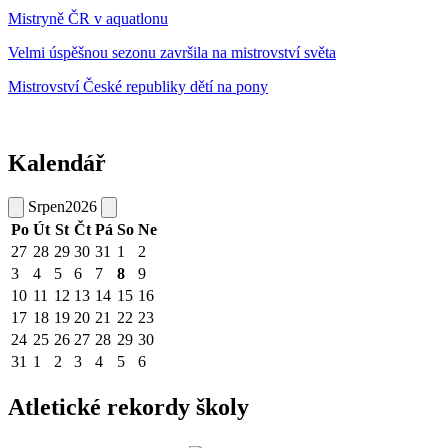
Mistryně ČR v aquatlonu
Velmi úspěšnou sezonu završila na mistrovství světa
Mistrovství České republiky dětí na pony
Kalendář
Srpen
2026
Po
Út
St
Čt
Pá
So
Ne
27
28
29
30
31
1
2
3
4
5
6
7
8
9
10
11
12
13
14
15
16
17
18
19
20
21
22
23
24
25
26
27
28
29
30
31
1
2
3
4
5
6
Atletické rekordy školy