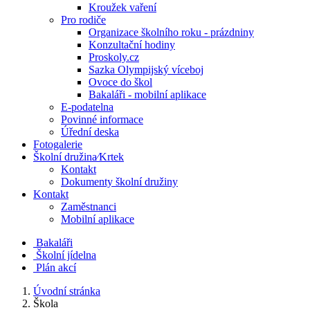
Kroužek vaření
Pro rodiče
Organizace školního roku - prázdniny
Konzultační hodiny
Proskoly.cz
Sazka Olympijský víceboj
Ovoce do škol
Bakaláři - mobilní aplikace
E-podatelna
Povinné informace
Úřední deska
Fotogalerie
Školní družina⁄Krtek
Kontakt
Dokumenty školní družiny
Kontakt
Zaměstnanci
Mobilní aplikace
Bakaláři
Školní jídelna
Plán akcí
Úvodní stránka
Škola