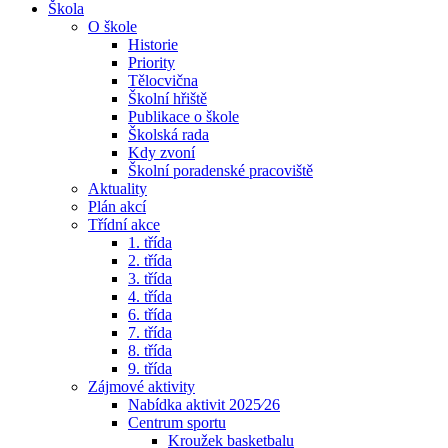
Škola
O škole
Historie
Priority
Tělocvična
Školní hřiště
Publikace o škole
Školská rada
Kdy zvoní
Školní poradenské pracoviště
Aktuality
Plán akcí
Třídní akce
1. třída
2. třída
3. třída
4. třída
6. třída
7. třída
8. třída
9. třída
Zájmové aktivity
Nabídka aktivit 2025⁄26
Centrum sportu
Kroužek basketbalu