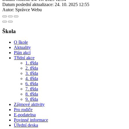
Datum poslední aktualizace:
24. 10. 2025 12:55
Autor:
Správce Webu
Škola
O škole
Aktuality
Plán akcí
Třídní akce
1. třída
2. třída
3. třída
4. třída
6. třída
7. třída
8. třída
9. třída
Zájmové aktivity
Pro rodiče
E-podatelna
Povinné informace
Úřední deska