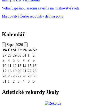
Mistryně ČR v aquatlonu
Velmi úspěšnou sezonu završila na mistrovství světa
Mistrovství České republiky dětí na pony
Kalendář
Srpen
2026
Po
Út
St
Čt
Pá
So
Ne
27
28
29
30
31
1
2
3
4
5
6
7
8
9
10
11
12
13
14
15
16
17
18
19
20
21
22
23
24
25
26
27
28
29
30
31
1
2
3
4
5
6
Atletické rekordy školy