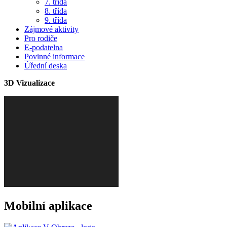
7. třída
8. třída
9. třída
Zájmové aktivity
Pro rodiče
E-podatelna
Povinné informace
Úřední deska
3D Vizualizace
Mobilní aplikace