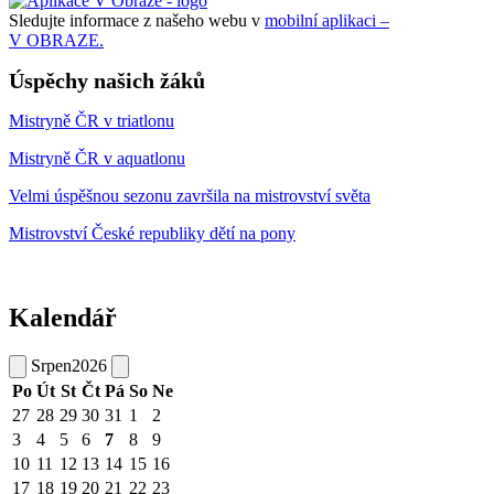
Sledujte informace z našeho webu v
mobilní aplikaci –
V OBRAZE.
Úspěchy našich žáků
Mistryně ČR v triatlonu
Mistryně ČR v aquatlonu
Velmi úspěšnou sezonu završila na mistrovství světa
Mistrovství České republiky dětí na pony
Kalendář
Srpen
2026
Po
Út
St
Čt
Pá
So
Ne
27
28
29
30
31
1
2
3
4
5
6
7
8
9
10
11
12
13
14
15
16
17
18
19
20
21
22
23