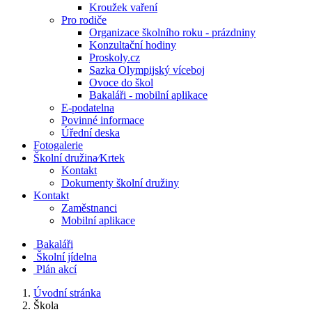
Kroužek vaření
Pro rodiče
Organizace školního roku - prázdniny
Konzultační hodiny
Proskoly.cz
Sazka Olympijský víceboj
Ovoce do škol
Bakaláři - mobilní aplikace
E-podatelna
Povinné informace
Úřední deska
Fotogalerie
Školní družina⁄Krtek
Kontakt
Dokumenty školní družiny
Kontakt
Zaměstnanci
Mobilní aplikace
Bakaláři
Školní jídelna
Plán akcí
Úvodní stránka
Škola