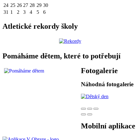
24
25
26
27
28
29
30
31
1
2
3
4
5
6
Atletické rekordy školy
Pomáháme dětem, které to potřebují
Fotogalerie
Náhodná fotogalerie
Mobilní aplikace