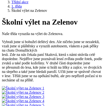
Třídní akce
1. třída
Školní výlet na Zelenov
Školní výlet na Zelenov
Naše třída vyrazila na výlet do Zelenova.
Vybrali jsme si bohužel deštivý den. Ale ničeho jsme se nezalekli,
vzali jsme si pláštěnky a vyrazili autobusem, vlakem a pak pěšky
na chatu Domažlických
lesů. Zde na nás čekala paní Skalová, která s námi strávila celé
dopoledne. Nejdříve jsme poznávali lesní zvířata podle fotek, podle
zvuků a také podle kožešiny. V druhé části dopoledne jsme
se přesunuli do lesa, kde jsme si hráli na lišky a zajíce, ve dvojicích
na slepého a také jsme hledali paroží. Učili jsme se správně chovat
v lese. Těšili jsme se na opékání buřtů, ale pro nepřízeň počasí si to
necháme až na příště.