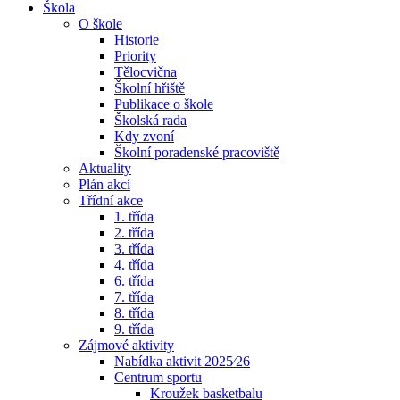
Škola
O škole
Historie
Priority
Tělocvična
Školní hřiště
Publikace o škole
Školská rada
Kdy zvoní
Školní poradenské pracoviště
Aktuality
Plán akcí
Třídní akce
1. třída
2. třída
3. třída
4. třída
6. třída
7. třída
8. třída
9. třída
Zájmové aktivity
Nabídka aktivit 2025⁄26
Centrum sportu
Kroužek basketbalu