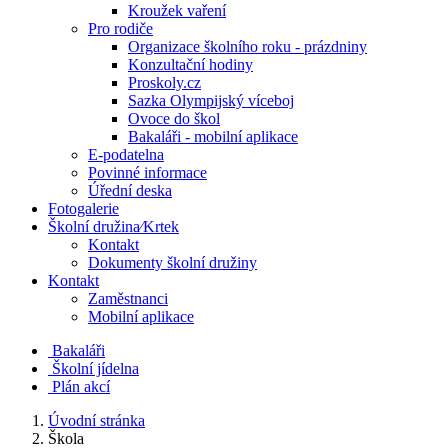
Kroužek vaření
Pro rodiče
Organizace školního roku - prázdniny
Konzultační hodiny
Proskoly.cz
Sazka Olympijský víceboj
Ovoce do škol
Bakaláři - mobilní aplikace
E-podatelna
Povinné informace
Úřední deska
Fotogalerie
Školní družina⁄Krtek
Kontakt
Dokumenty školní družiny
Kontakt
Zaměstnanci
Mobilní aplikace
Bakaláři
Školní jídelna
Plán akcí
Úvodní stránka
Škola