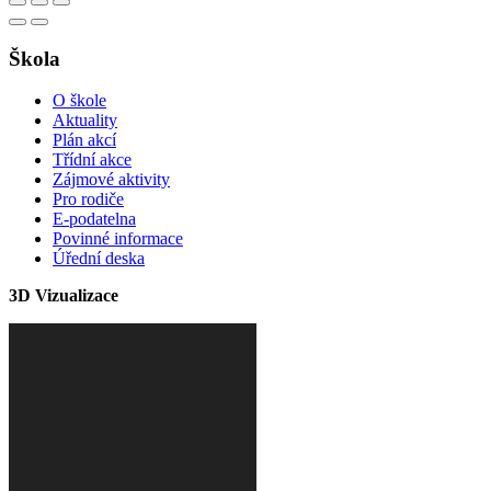
Škola
O škole
Aktuality
Plán akcí
Třídní akce
Zájmové aktivity
Pro rodiče
E-podatelna
Povinné informace
Úřední deska
3D Vizualizace