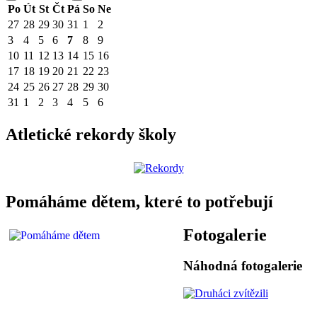
Po
Út
St
Čt
Pá
So
Ne
27
28
29
30
31
1
2
3
4
5
6
7
8
9
10
11
12
13
14
15
16
17
18
19
20
21
22
23
24
25
26
27
28
29
30
31
1
2
3
4
5
6
Atletické rekordy školy
Pomáháme dětem, které to potřebují
Fotogalerie
Náhodná fotogalerie