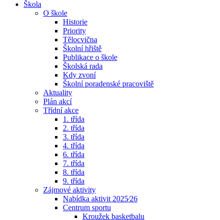
Škola
O škole
Historie
Priority
Tělocvična
Školní hřiště
Publikace o škole
Školská rada
Kdy zvoní
Školní poradenské pracoviště
Aktuality
Plán akcí
Třídní akce
1. třída
2. třída
3. třída
4. třída
6. třída
7. třída
8. třída
9. třída
Zájmové aktivity
Nabídka aktivit 2025⁄26
Centrum sportu
Kroužek basketbalu