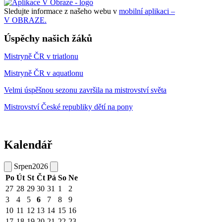
Sledujte informace z našeho webu v
mobilní aplikaci –
V OBRAZE.
Úspěchy našich žáků
Mistryně ČR v triatlonu
Mistryně ČR v aquatlonu
Velmi úspěšnou sezonu završila na mistrovství světa
Mistrovství České republiky dětí na pony
Kalendář
Srpen
2026
Po
Út
St
Čt
Pá
So
Ne
27
28
29
30
31
1
2
3
4
5
6
7
8
9
10
11
12
13
14
15
16
17
18
19
20
21
22
23