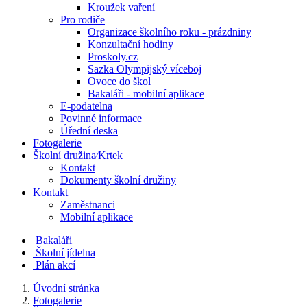
Kroužek vaření
Pro rodiče
Organizace školního roku - prázdniny
Konzultační hodiny
Proskoly.cz
Sazka Olympijský víceboj
Ovoce do škol
Bakaláři - mobilní aplikace
E-podatelna
Povinné informace
Úřední deska
Fotogalerie
Školní družina⁄Krtek
Kontakt
Dokumenty školní družiny
Kontakt
Zaměstnanci
Mobilní aplikace
Bakaláři
Školní jídelna
Plán akcí
Úvodní stránka
Fotogalerie