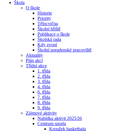
Škola
O škole
Historie
Priority
Tělocvična
Školní hřiště
Publikace o škole
Školská rada
Kdy zvoní
Školní poradenské pracoviště
Aktuality
Plán akcí
Třídní akce
1. třída
2. třída
3. třída
4. třída
6. třída
7. třída
8. třída
9. třída
Zájmové aktivity
Nabídka aktivit 2025⁄26
Centrum sportu
Kroužek basketbalu