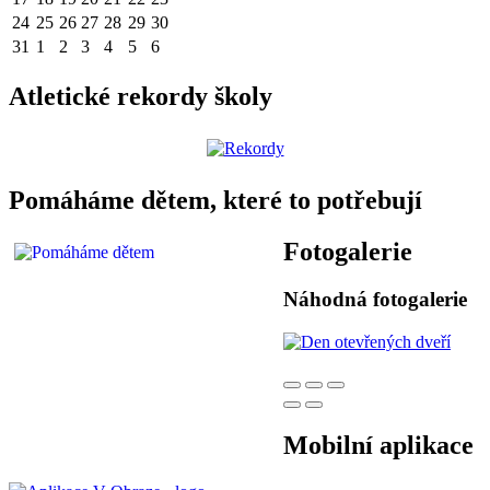
24
25
26
27
28
29
30
31
1
2
3
4
5
6
Atletické rekordy školy
Pomáháme dětem, které to potřebují
Fotogalerie
Náhodná fotogalerie
Mobilní aplikace