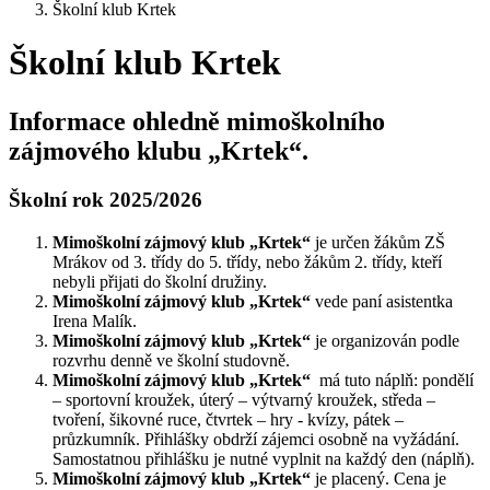
Školní klub Krtek
Školní klub Krtek
Informace ohledně mimoškolního
zájmového klubu „Krtek“.
Školní rok 2025/2026
Mimoškolní zájmový klub „Krtek“
je určen žákům ZŠ
Mrákov od 3. třídy do 5. třídy, nebo žákům 2. třídy, kteří
nebyli přijati do školní družiny.
Mimoškolní zájmový klub „Krtek“
vede paní asistentka
Irena Malík.
Mimoškolní zájmový klub „Krtek“
je organizován podle
rozvrhu denně ve školní studovně.
Mimoškolní zájmový klub „Krtek“
má tuto náplň: pondělí
– sportovní kroužek, úterý – výtvarný kroužek, středa –
tvoření, šikovné ruce, čtvrtek – hry - kvízy, pátek –
průzkumník. Přihlášky obdrží zájemci osobně na vyžádání.
Samostatnou přihlášku je nutné vyplnit na každý den (náplň).
Mimoškolní zájmový klub „Krtek“
je placený. Cena je