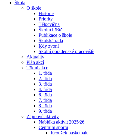
Škola
O škole
Historie
Priority
Tělocvična
Školní hřiště
Publikace o škole
Školská rada
Kdy zvoní
Školní poradenské pracoviště
Aktuality
Plán akcí
Třídní akce
1. třída
2. třída
3. třída
4. třída
6. třída
7. třída
8. třída
9. třída
Zájmové aktivity
Nabídka aktivit 2025⁄26
Centrum sportu
Kroužek basketbalu