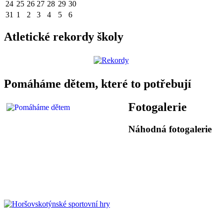
24
25
26
27
28
29
30
31
1
2
3
4
5
6
Atletické rekordy školy
Pomáháme dětem, které to potřebují
Fotogalerie
Náhodná fotogalerie