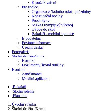
Kroužek vaření
Pro rodiče
Organizace školního roku - prázdniny
Konzultační hodiny
Proskoly.cz
Sazka Olympijský víceboj
Ovoce do škol
Bakaláři - mobilní aplikace
E-podatelna
Povinné informace
Úřední deska
Fotogalerie
Školní družina⁄Krtek
Kontakt
Dokumenty školní družiny
Kontakt
Zaměstnanci
Mobilní aplikace
Bakaláři
Školní jídelna
Plán akcí
Úvodní stránka
Školní družina/Krtek