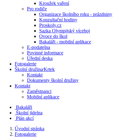
Kroužek vaření
Pro rodiče
Organizace školního roku - prázdniny
Konzultační hodiny
Proskoly.cz
Sazka Olympijský víceboj
Ovoce do škol
Bakaláři - mobilní aplikace
E-podatelna
Povinné informace
Úřední deska
Fotogalerie
Školní družina⁄Krtek
Kontakt
Dokumenty školní družiny
Kontakt
Zaměstnanci
Mobilní aplikace
Bakaláři
Školní jídelna
Plán akcí
Úvodní stránka
Fotogalerie