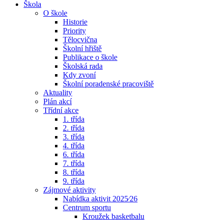
Škola
O škole
Historie
Priority
Tělocvična
Školní hřiště
Publikace o škole
Školská rada
Kdy zvoní
Školní poradenské pracoviště
Aktuality
Plán akcí
Třídní akce
1. třída
2. třída
3. třída
4. třída
6. třída
7. třída
8. třída
9. třída
Zájmové aktivity
Nabídka aktivit 2025⁄26
Centrum sportu
Kroužek basketbalu