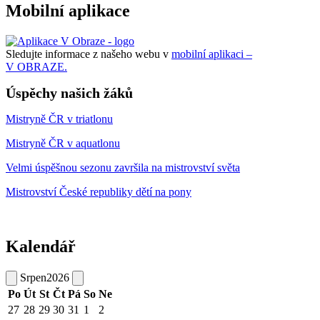
Mobilní aplikace
Sledujte informace z našeho webu v
mobilní aplikaci –
V OBRAZE.
Úspěchy našich žáků
Mistryně ČR v triatlonu
Mistryně ČR v aquatlonu
Velmi úspěšnou sezonu završila na mistrovství světa
Mistrovství České republiky dětí na pony
Kalendář
Srpen
2026
Po
Út
St
Čt
Pá
So
Ne
27
28
29
30
31
1
2